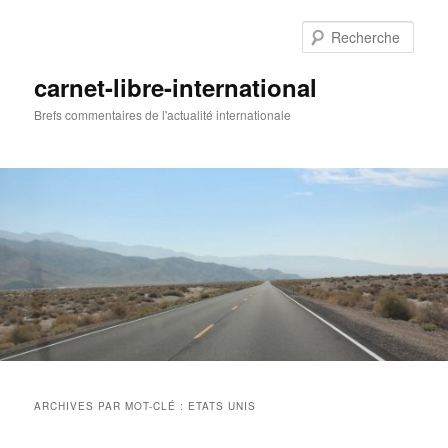
Aller
Aller
au
au
Rech
contenu
contenu
principal
secondaire
carnet-libre-international
Brefs commentaires de l'actualité internationale
Menu
principal
ARCHIVES PAR MOT-CLÉ :
ETATS UNIS