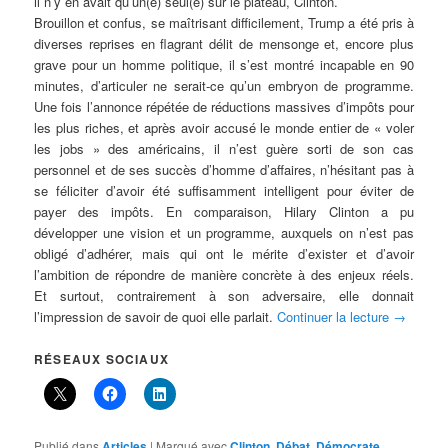
il n’y en avait qu’un(e) seul(e) sur le plateau, Clinton.
Brouillon et confus, se maîtrisant difficilement, Trump a été pris à
diverses reprises en flagrant délit de mensonge et, encore plus
grave pour un homme politique, il s’est montré incapable en 90
minutes, d’articuler ne serait-ce qu’un embryon de programme.
Une fois l’annonce répétée de réductions massives d’impôts pour
les plus riches, et après avoir accusé le monde entier de « voler
les jobs » des américains, il n’est guère sorti de son cas
personnel et de ses succès d’homme d’affaires, n’hésitant pas à
se féliciter d’avoir été suffisamment intelligent pour éviter de
payer des impôts. En comparaison, Hilary Clinton a pu
développer une vision et un programme, auxquels on n’est pas
obligé d’adhérer, mais qui ont le mérite d’exister et d’avoir
l’ambition de répondre de manière concrète à des enjeux réels.
Et surtout, contrairement à son adversaire, elle donnait
l’impression de savoir de quoi elle parlait.
Continuer la lecture
→
RÉSEAUX SOCIAUX
Publié dans
Articles
|
Marqué avec
Clinton
,
Débat
,
Démocrate
,