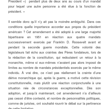
President ») pendant plus de deux ans au cours d’un mandat
pour lequel une autre personne a été élue à la fonction de
président. »
Il semble donc qu’il n’y ait pas la moindre ambiguïté. Dans ces
conditions quelle importance accorder aux propos du président
américain ?
Cet amendement a été adopté à une large majorité
bipartisane en 1951 en réaction aux quatre mandats
successivement exercés par Franklin D. Roosevelt avant et
pendant la seconde guerre mondiale. Cette volonté des
législateurs fait écho aux craintes des Pères fondateurs, lors de
la rédaction de la constitution, qui redoutaient un retour à la
monarchie, même si eux-mêmes n’avaient pas alors imposé de
limites au nombre de mandats présidentiels exercés par le même
individu. À vrai dire, ce n’est pas réellement la crainte d’une
dérive monarchique qui, après la guerre, a motivé cette révision
constitutionnelle, mais plutôt une réaction conjoncturelle à une
situation née de circonstances exceptionnelles. Dès son
adoption, et jusqu’à maintenant, cet amendement n’a d’ailleurs
pas cessé d’être contesté, et nombre de personnalités politiques,
comme de juristes, ont souhaité rouvrir le débat sur la pertinence
de cette limitation.