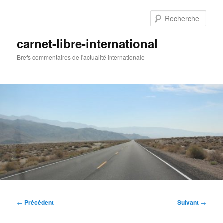
Aller
au
Rech
contenu
principal
carnet-libre-international
Brefs commentaires de l'actualité internationale
Menu
principal
Navigation
←
Précédent
Suivant
→
des
articles