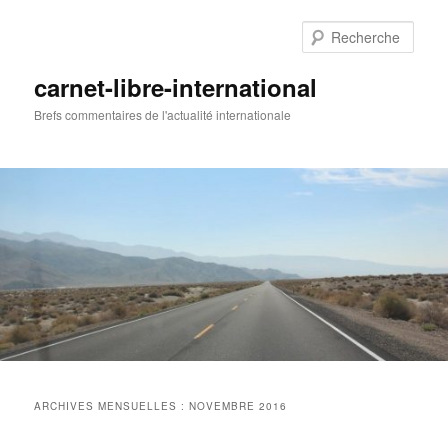
Aller
Aller
au
au
Rech
contenu
contenu
principal
secondaire
carnet-libre-international
Brefs commentaires de l'actualité internationale
Menu
principal
ARCHIVES MENSUELLES :
NOVEMBRE 2016