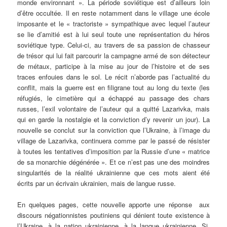
monde environnant ». La période soviétique est d’ailleurs loin
d’être occultée. Il en reste notamment dans le village une école
imposante et le « tractoriste » sympathique avec lequel l’auteur
se lie d’amitié est à lui seul toute une représentation du héros
soviétique type. Celui-ci, au travers de sa passion de chasseur
de trésor qui lui fait parcourir la campagne armé de son détecteur
de métaux, participe à la mise au jour de l’histoire et de ses
traces enfouies dans le sol. Le récit n’aborde pas l’actualité du
conflit, mais la guerre est en filigrane tout au long du texte (les
réfugiés, le cimetière qui a échappé au passage des chars
russes, l’exil volontaire de l’auteur qui a quitté Lazarivka, mais
qui en garde la nostalgie et la conviction d’y revenir un jour). La
nouvelle se conclut sur la conviction que l’Ukraine, à l’image du
village de Lazarivka, continuera comme par le passé de résister
à toutes les tentatives d’imposition par la Russie d’une « matrice
de sa monarchie dégénérée ». Et ce n’est pas une des moindres
singularités de la réalité ukrainienne que ces mots aient été
écrits par un écrivain ukrainien, mais de langue russe.
En quelques pages, cette nouvelle apporte une réponse aux
discours négationnistes poutiniens qui dénient toute existence à
l’Ukraine, à la nation ukrainienne, à la langue ukrainienne. Si,