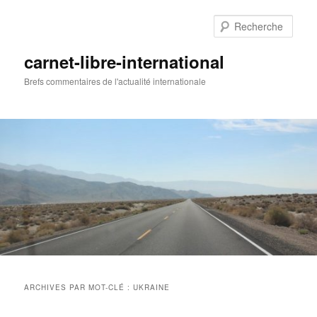
Aller
Aller
au
au
Rech
contenu
contenu
principal
secondaire
carnet-libre-international
Brefs commentaires de l'actualité internationale
Menu
principal
ARCHIVES PAR MOT-CLÉ :
UKRAINE