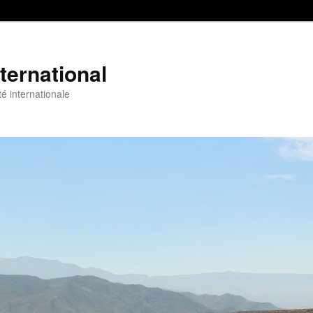
nternational
é internationale