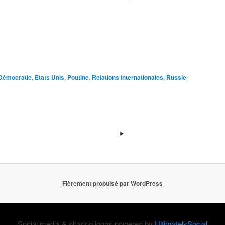
Démocratie
,
Etats Unis
,
Poutine
,
Relations internationales
,
Russie
,
Fièrement propulsé par WordPress
Social media & sharing icons powered by
UltimatelySocial