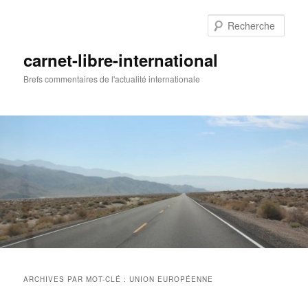
Aller
Aller
au
au
Rech
contenu
contenu
principal
secondaire
carnet-libre-international
Brefs commentaires de l'actualité internationale
Menu
principal
ARCHIVES PAR MOT-CLÉ :
UNION EUROPÉENNE