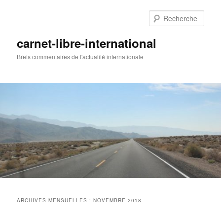
Aller
Aller
au
au
Rech
contenu
contenu
principal
secondaire
carnet-libre-international
Brefs commentaires de l'actualité internationale
Menu
principal
ARCHIVES MENSUELLES :
NOVEMBRE 2018