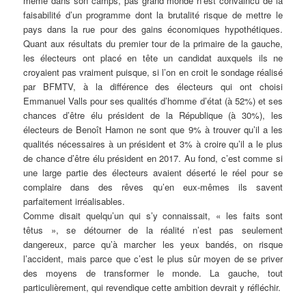
même dans son camps, pas grand monde n’est convaincu de la
faisabilité d’un programme dont la brutalité risque de mettre le
pays dans la rue pour des gains économiques hypothétiques.
Quant aux résultats du premier tour de la primaire de la gauche,
les électeurs ont placé en tête un candidat auxquels ils ne
croyaient pas vraiment puisque, si l’on en croit le sondage réalisé
par BFMTV, à la différence des électeurs qui ont choisi
Emmanuel Valls pour ses qualités d’homme d’état (à 52%) et ses
chances d’être élu président de la République (à 30%), les
électeurs de Benoît Hamon ne sont que 9% à trouver qu’il a les
qualités nécessaires à un président et 3% à croire qu’il a le plus
de chance d’être élu président en 2017. Au fond, c’est comme si
une large partie des électeurs avaient déserté le réel pour se
complaire dans des rêves qu’en eux-mêmes ils savent
parfaitement irréalisables.
Comme disait quelqu’un qui s’y connaissait, « les faits sont
têtus », se détourner de la réalité n’est pas seulement
dangereux, parce qu’à marcher les yeux bandés, on risque
l’accident, mais parce que c’est le plus sûr moyen de se priver
des moyens de transformer le monde. La gauche, tout
particulièrement, qui revendique cette ambition devrait y réfléchir.