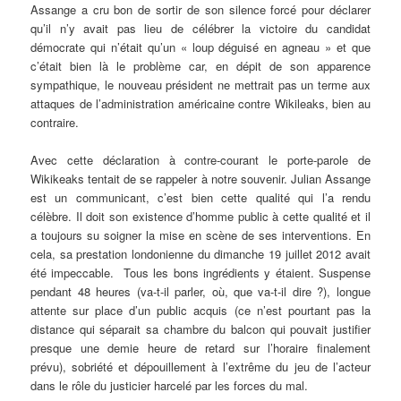
Assange a cru bon de sortir de son silence forcé pour déclarer
qu’il n’y avait pas lieu de célébrer la victoire du candidat
démocrate qui n’était qu’un « loup déguisé en agneau » et que
c’était bien là le problème car, en dépit de son apparence
sympathique, le nouveau président ne mettrait pas un terme aux
attaques de l’administration américaine contre Wikileaks, bien au
contraire.
Avec cette déclaration à contre-courant le porte-parole de
Wikikeaks tentait de se rappeler à notre souvenir. Julian Assange
est un communicant, c’est bien cette qualité qui l’a rendu
célèbre. Il doit son existence d’homme public à cette qualité et il
a toujours su soigner la mise en scène de ses interventions. En
cela, sa prestation londonienne du dimanche 19 juillet 2012 avait
été impeccable. Tous les bons ingrédients y étaient. Suspense
pendant 48 heures (va-t-il parler, où, que va-t-il dire ?), longue
attente sur place d’un public acquis (ce n’est pourtant pas la
distance qui séparait sa chambre du balcon qui pouvait justifier
presque une demie heure de retard sur l’horaire finalement
prévu), sobriété et dépouillement à l’extrême du jeu de l’acteur
dans le rôle du justicier harcelé par les forces du mal.