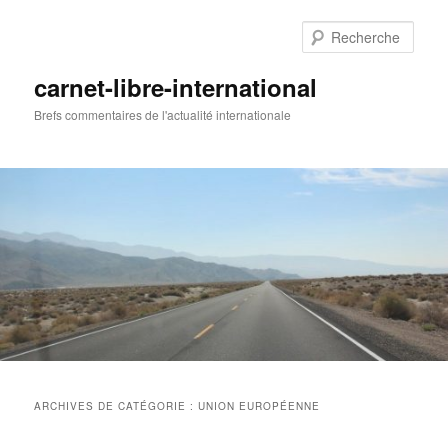
Aller
Aller
au
au
Rech
contenu
contenu
principal
secondaire
carnet-libre-international
Brefs commentaires de l'actualité internationale
Menu
principal
ARCHIVES DE CATÉGORIE :
UNION EUROPÉENNE