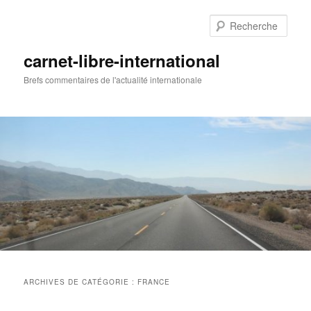
Aller
Aller
au
au
Rech
contenu
contenu
principal
secondaire
carnet-libre-international
Brefs commentaires de l'actualité internationale
Menu
principal
ARCHIVES DE CATÉGORIE :
FRANCE