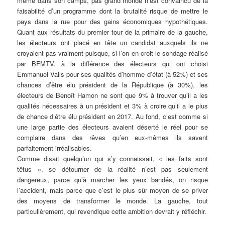
même dans son camps, pas grand monde n’est convaincu de la
faisabilité d’un programme dont la brutalité risque de mettre le
pays dans la rue pour des gains économiques hypothétiques.
Quant aux résultats du premier tour de la primaire de la gauche,
les électeurs ont placé en tête un candidat auxquels ils ne
croyaient pas vraiment puisque, si l’on en croit le sondage réalisé
par BFMTV, à la différence des électeurs qui ont choisi
Emmanuel Valls pour ses qualités d’homme d’état (à 52%) et ses
chances d’être élu président de la République (à 30%), les
électeurs de Benoît Hamon ne sont que 9% à trouver qu’il a les
qualités nécessaires à un président et 3% à croire qu’il a le plus
de chance d’être élu président en 2017. Au fond, c’est comme si
une large partie des électeurs avaient déserté le réel pour se
complaire dans des rêves qu’en eux-mêmes ils savent
parfaitement irréalisables.
Comme disait quelqu’un qui s’y connaissait, « les faits sont
têtus », se détourner de la réalité n’est pas seulement
dangereux, parce qu’à marcher les yeux bandés, on risque
l’accident, mais parce que c’est le plus sûr moyen de se priver
des moyens de transformer le monde. La gauche, tout
particulièrement, qui revendique cette ambition devrait y réfléchir.