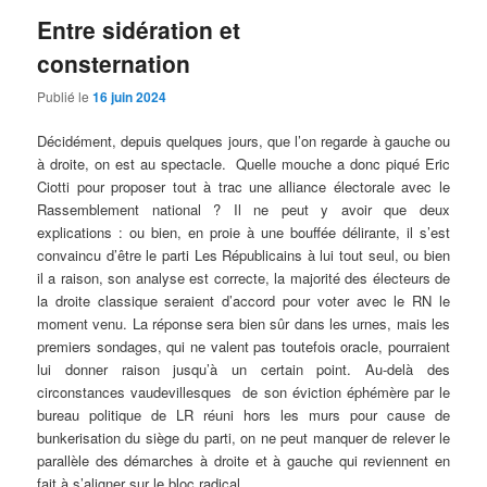
Entre sidération et
consternation
Publié le
16 juin 2024
Décidément, depuis quelques jours, que l’on regarde à gauche ou
à droite, on est au spectacle. Quelle mouche a donc piqué Eric
Ciotti pour proposer tout à trac une alliance électorale avec le
Rassemblement national ? Il ne peut y avoir que deux
explications : ou bien, en proie à une bouffée délirante, il s’est
convaincu d’être le parti Les Républicains à lui tout seul, ou bien
il a raison, son analyse est correcte, la majorité des électeurs de
la droite classique seraient d’accord pour voter avec le RN le
moment venu. La réponse sera bien sûr dans les urnes, mais les
premiers sondages, qui ne valent pas toutefois oracle, pourraient
lui donner raison jusqu’à un certain point. Au-delà des
circonstances vaudevillesques de son éviction éphémère par le
bureau politique de LR réuni hors les murs pour cause de
bunkerisation du siège du parti, on ne peut manquer de relever le
parallèle des démarches à droite et à gauche qui reviennent en
fait à s’aligner sur le bloc radical.