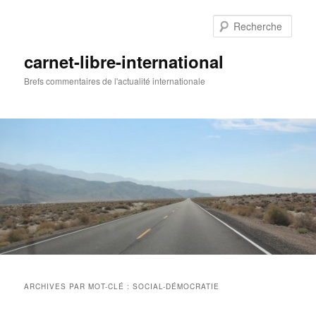
Aller
Aller
au
au
Rech
contenu
contenu
principal
secondaire
carnet-libre-international
Brefs commentaires de l'actualité internationale
Menu
principal
ARCHIVES PAR MOT-CLÉ :
SOCIAL-DÉMOCRATIE