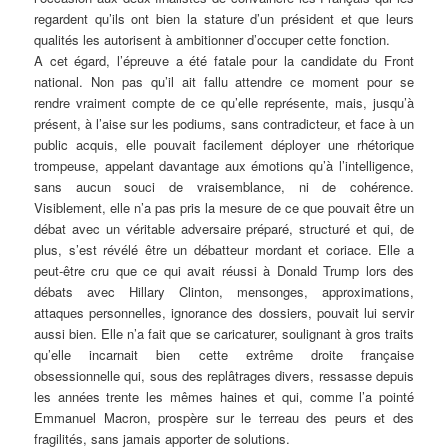
regardent qu’ils ont bien la stature d’un président et que leurs
qualités les autorisent à ambitionner d’occuper cette fonction.
A cet égard, l’épreuve a été fatale pour la candidate du Front
national. Non pas qu’il ait fallu attendre ce moment pour se
rendre vraiment compte de ce qu’elle représente, mais, jusqu’à
présent, à l’aise sur les podiums, sans contradicteur, et face à un
public acquis, elle pouvait facilement déployer une rhétorique
trompeuse, appelant davantage aux émotions qu’à l’intelligence,
sans aucun souci de vraisemblance, ni de cohérence.
Visiblement, elle n’a pas pris la mesure de ce que pouvait être un
débat avec un véritable adversaire préparé, structuré et qui, de
plus, s’est révélé être un débatteur mordant et coriace. Elle a
peut-être cru que ce qui avait réussi à Donald Trump lors des
débats avec Hillary Clinton, mensonges, approximations,
attaques personnelles, ignorance des dossiers, pouvait lui servir
aussi bien. Elle n’a fait que se caricaturer, soulignant à gros traits
qu’elle incarnait bien cette extrême droite française
obsessionnelle qui, sous des replâtrages divers, ressasse depuis
les années trente les mêmes haines et qui, comme l’a pointé
Emmanuel Macron, prospère sur le terreau des peurs et des
fragilités, sans jamais apporter de solutions.