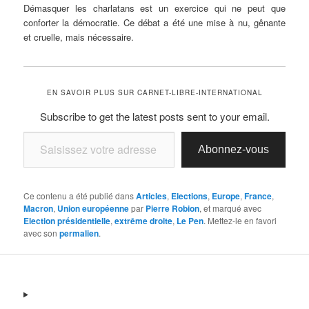
Démasquer les charlatans est un exercice qui ne peut que
conforter la démocratie. Ce débat a été une mise à nu, gênante
et cruelle, mais nécessaire.
EN SAVOIR PLUS SUR CARNET-LIBRE-INTERNATIONAL
Subscribe to get the latest posts sent to your email.
Saisissez votre adresse e-mail…
Abonnez-vous
Ce contenu a été publié dans
Articles
,
Elections
,
Europe
,
France
,
Macron
,
Union européenne
par
Pierre Robion
, et marqué avec
Election présidentielle
,
extrême droite
,
Le Pen
. Mettez-le en favori
avec son
permalien
.