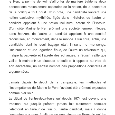
le Pen, a permis de voir s’affronter de manière évidente deux
conceptions radicalement opposées de la nation, de la société et
de la politique tout court. D’un côté, une candidate vantant une
nation exclusive, mythifiée, figée dans l’Histoire, de l’autre un
candidat appelant à une nation inclusive, acteur de l’Histoire.
D’un côté Marine le Pen prônant une société fermée, frileuse,
sans horizon, de l’autre un candidat appelant à une société
réconciliée, en mouvement, dans le monde. D’un côté, enfin, une
candidate dont le seul bagage était l’insulte, le mensonge,
l’insinuation et une logorrhée floue, de l’autre un adversaire qui,
malgré la pauvreté et l’âpreté des échanges, a réussi, vaille que
vaille, à maintenir un discours articulé et à opposer au vide de
son adversaire, un certain nombre des propositions concrètes et
argumentées.
Jamais depuis le début de la campagne, les méthodes et
l’incompétence de Marine le Pen n’avaient été crûment exposées
comme hier soir.
Le débat de l’entre-deux-tours qui depuis 1974 est devenu une
tradition, n’a jusqu’à présent jamais fait clairement basculer
l’électorat en faveur de l’un ou l’autre candidat, mais il donne
l’occasion aux deux finalistes de convaincre les Français qui les