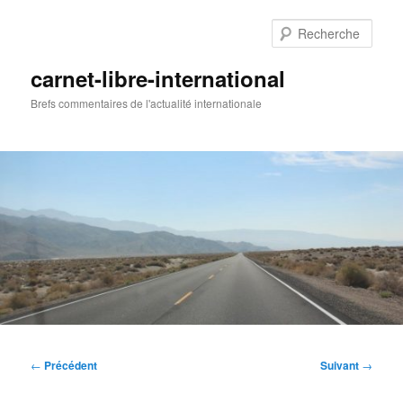
Aller
au
Rech
contenu
principal
carnet-libre-international
Brefs commentaires de l'actualité internationale
Menu
principal
Navigation
←
Précédent
Suivant
→
des
articles