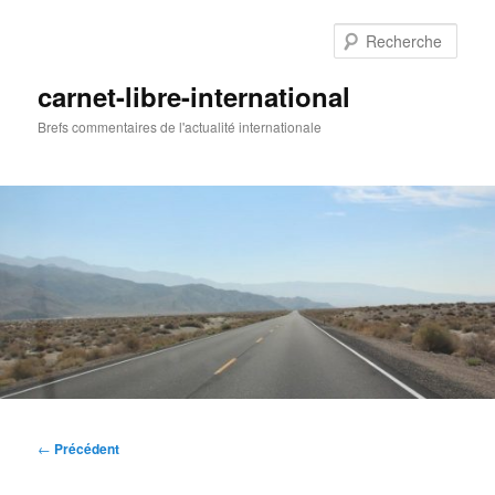
Aller
au
Rech
contenu
principal
carnet-libre-international
Brefs commentaires de l'actualité internationale
Menu
principal
Navigation
←
Précédent
des
articles